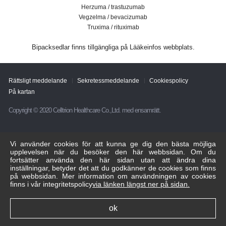
Herzuma / trastuzumab
Vegzelma / bevacizumab
Truxima / rituximab
Bipacksedlar finns tillgängliga på Lääkeinfos webbplats.
Rättsligt meddelande
Sekretessmeddelande
Cookiespolicy
På kartan
Copyright © 2020 Celltrion Healthcare Co.,Ltd. med ensamrätt.
Vi använder cookies för att kunna ge dig den bästa möjliga
upplevelsen när du besöker den här webbsidan. Om du
fortsätter använda den här sidan utan att ändra dina
inställningar, betyder det att du godkänner de cookies som finns
på webbsidan. Mer information om användningen av cookies
finns i vår integritetspolicy
via länken längst ner på sidan.
ok