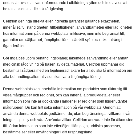
endast är avsett att vara informerande i utbildningssyften och inte avses att
betraktas som medicinsk rådgivning.
Celltrion ger inga direkta eller indirekta garantier gällande exaktheten,
innehållet, fullständigheten, tillförlitligheten, användbarheten eller lagligheten
hos informationen på denna webbplats, inklusive, men inte begränsat till,
garantier om säljbarhet, lämplighet för ett särskilt syfte och icke-intrång i
äganderätten.
Gör inga beslut om behandlingsplaner, läkemedelsanvändning eller annan
medicinsk rådgivning på basen av detta material. Celltrion uppmanar dig
bestämt att rådgöra med en legitimerad läkare för att du ska få information om
alla behandlingsalternativ som kan vara tillgängliga för dig.
Denna webbplats kan innehålla information om produkter som riktar sig till
vissa målgrupper och regioner, och kan innehålla produktdetaljer eller
information som inte är godkända i länder eller regioner som ligger utanför
målgruppen. Du kan fritt söka information på vår webbplats. Genom att
använda denna webbplats godkänner du, utan begränsningar, villkoren i vår
Integritetspolicy och våra Användarvillkor. Celltrion ansvarar inte för åtkomsten
till sådan information som inte efterföljer tillämpliga juridiska processer,
bestämmelser eller användningar i ditt ursprungsland.