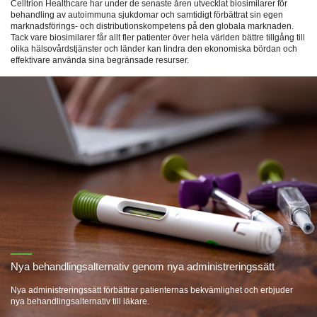
Celltrion Healthcare har under de senaste åren utvecklat biosimilarer för
behandling av autoimmuna sjukdomar och samtidigt förbättrat sin egen
marknadsförings- och distributionskompetens på den globala marknaden.
Tack vare biosimilarer får allt fler patienter över hela världen bättre tillgång till
olika hälsovårdstjänster och länder kan lindra den ekonomiska bördan och
effektivare använda sina begränsade resurser.
Nya behandlingsalternativ genom nya administreringssätt
Nya administreringssätt förbättrar patienternas bekvämlighet och erbjuder
nya behandlingsalternativ till läkare.