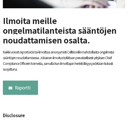
Ilmoita meille
ongelmatilanteista sääntöjen
noudattamisen osalta.
Kaikki voivat raportoida tai ilmoittaa anonyymisti Celltrionille mahdollisista ongelmista
sääntöjen noudattamisessa. Jokainen ilmoitus tutkitaan perusteellisesti yrityksen Chief
Compliance Officerin toimesta, samalla kun ilmoittajan henkilöllisyys pidetään tiukasti
suojattuna.
Raportti
Disclosure