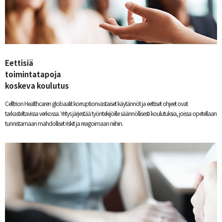
Eettisiä
toimintatapoja
koskeva koulutus
Celltrion Healthcaren globaalit korruptionvastaiset käytännöt ja eettiset ohjeet ovat
tarkasteltavissa verkossa. Yritys järjestää työntekijöille säännöllisesti koulutuksia, joissa opetellaan
tunnistamaan mahdolliset riskit ja reagoimaan niihin.